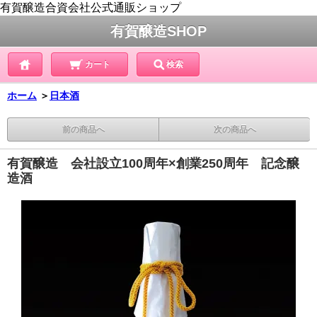
有賀醸造合資会社公式通販ショップ
有賀醸造SHOP
カート
検索
ホーム
＞
日本酒
前の商品へ
次の商品へ
有賀醸造 会社設立100周年×創業250周年 記念醸
造酒