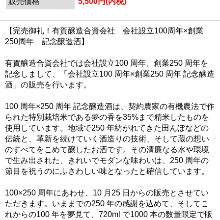
販売価格
5,500円(内税)
【完売御礼！有賀醸造合資会社 会社設立100周年×創業
250周年 記念醸造酒】
有賀醸造合資会社では会社設立100 周年、創業250 周年を
記念しまして、「会社設立100 周年×創業250 周年 記念醸造
酒」の販売を行います。
100 周年×250 周年 記念醸造酒は、契約農家の有機農法で作
られた特別栽培米である夢の香を35%まで精米したものを
使用しています。地域で250 年紡がれてきた田んぼなどの
伝統と、革新を続けていく酒造りの技術、そして蔵の想い
のすべてをこめて醸したお酒です。その清廉なる水や環境
で生み出された、きれいでモダンな味わいは、250 周年の
節目を祝うのにふさわしい味となったと確信しています。
100×250 周年にあわせ、10 月25 日からの販売とさせてい
ただきます。いままでの250 年の感謝を込めて、そしてこ
れからの100 年を夢見て、720ml で1000 本の数量限定で販